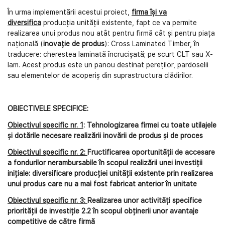
În urma implementării acestui proiect,
firma își va
diversifica
producția unității existente, fapt ce va permite
realizarea unui produs nou atât pentru firmă cât și pentru piața
națională (
inovație de produs
): Cross Laminated Timber, în
traducere: cherestea laminată încrucișată; pe scurt CLT sau X-
lam. Acest produs este un panou destinat pereților, pardoselii
sau elementelor de acoperiș din suprastructura clădirilor.
OBIECTIVELE SPECIFICE:
Obiectivul specific nr. 1
: Tehnologizarea firmei cu toate utilajele
și dotările necesare realizării inovării de produs și de proces
Obiectivul specific nr. 2:
Fructificarea oportunității de accesare
a fondurilor nerambursabile în scopul realizării unei investiții
inițiale: diversificare producției unității existente prin realizarea
unui produs care nu a mai fost fabricat anterior în unitate
Obiectivul specific nr. 3:
Realizarea unor activități specifice
priorității de investiție 2.2 în scopul obținerii unor avantaje
competitive de către firmă