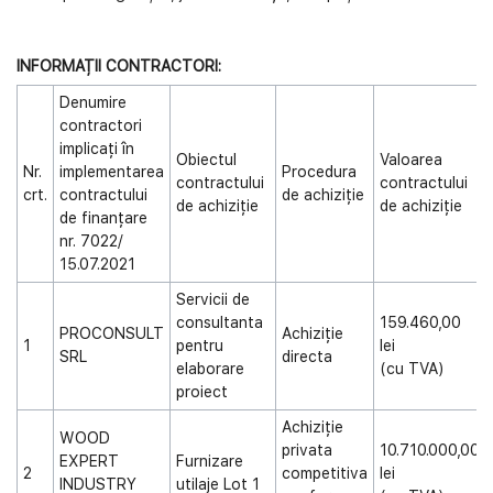
INFORMAȚII CONTRACTORI:
Denumire
contractori
implicați în
Obiectul
Valoarea
Nr.
implementarea
Procedura
contractului
contractului
crt.
contractului
de achiziție
de achiziție
de achiziție
de finanțare
nr. 7022/
15.07.2021
Servicii de
consultanta
159.460,00
PROCONSULT
Achiziție
1
pentru
lei
SRL
directa
elaborare
(cu TVA)
proiect
Achiziție
WOOD
privata
10.710.000,00
EXPERT
Furnizare
2
competitiva
lei
INDUSTRY
utilaje Lot 1