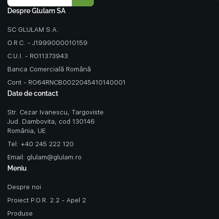
Despre Glulam SA
SC GLULAM S.A.
O.R.C. - J1999000010159
C.U.I. - RO11373943
Banca Comercială Română
Cont - RO64RNCB0022045410140001
Date de contact
Str. Cezar Ivanescu, Targoviste
Jud. Dambovita, cod 130146
România, UE
Tel: +40 245 222 120
Email: glulam@glulam.ro
Meniu
Despre noi
Proiect P.O.R. 2.2 - Apel 2
Produse