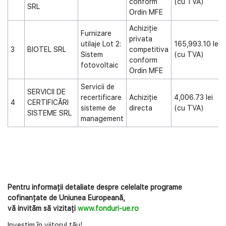
conform
(cu TVA)
SRL
Ordin MFE
Achiziție
Furnizare
privata
utilaje Lot 2:
165,993.10 lei
3
BIOTEL SRL
competitiva
Sistem
(cu TVA)
conform
fotovoltaic
Ordin MFE
Servicii de
SERVICII DE
recertificare
Achiziție
4,006.73 lei
4
CERTIFICĂRI
sisteme de
directa
(cu TVA)
SISTEME SRL
management
Pentru informații detaliate despre celelalte programe
cofinanțate de Uniunea Europeană,
vă invităm să vizitați
www.fonduri-ue.ro
Investim în viitorul tău!