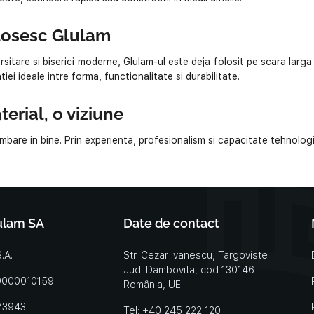
olosesc Glulam
sitare si biserici moderne, Glulam-ul este deja folosit pe scara larg
ei ideale intre forma, functionalitate si durabilitate.
erial, o viziune
are in bine. Prin experienta, profesionalism si capacitate tehnologica
ulam SA
Date de contact
.A.
Str. Cezar Ivanescu, Targoviste
Jud. Dambovita, cod 130146
99000010159
România, UE
373943
Tel: +40 245 222 120