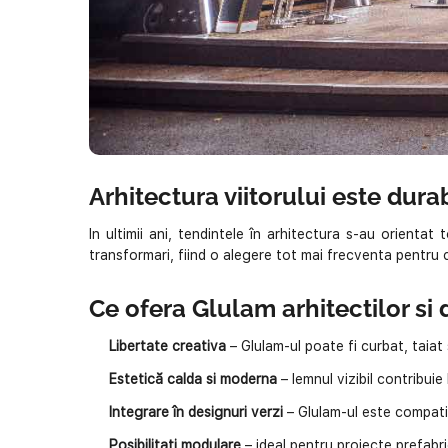
Arhitectura viitorului este durab
In ultimii ani, tendintele în arhitectura s-au orientat
transformari, fiind o alegere tot mai frecventa pentru cl
Ce ofera Glulam arhitectilor si 
Libertate creativa
– Glulam-ul poate fi curbat, taiat
Estetică calda si moderna
– lemnul vizibil contribuie
Integrare în designuri verzi
– Glulam-ul este compatib
Posibilitati modulare
– ideal pentru proiecte prefabric