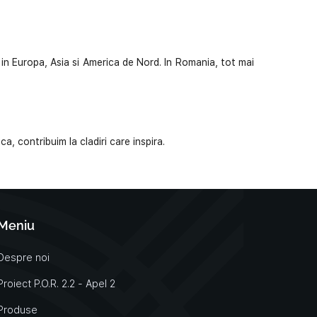
a in Europa, Asia si America de Nord. In Romania, tot mai
, contribuim la cladiri care inspira.
Meniu
Despre noi
Proiect P.O.R. 2.2 - Apel 2
Produse