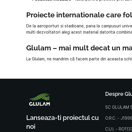
Proiecte internationale care f
De la aeroporturi si stadioane, pana la campusuri univer
multi dezvoltatori aleg acest material datorita combinati
Glulam – mai mult decat un mat
La Glulam, ne mandrim că facem parte din aceasta schimb
Despre Gl
SC GLULAM S
Lanseaza-ti proiectul cu
O.R.C. - J19
noi
C.U.I. - RO11