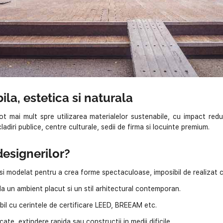
ila, estetica si naturala
 tot mai mult spre utilizarea materialelor sustenabile, cu impact red
adiri publice, centre culturale, sedii de firma si locuinte premium.
designerilor?
 si modelat pentru a crea forme spectaculoase, imposibil de realizat 
 la un ambient placut si un stil arhitectural contemporan.
il cu cerintele de certificare LEED, BREEAM etc.
ate, extindere rapida sau constructii in medii dificile.